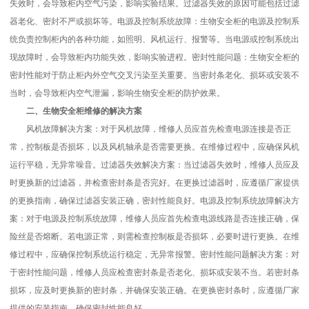
失效时，会导致柜内空气污染，影响实验结果。过滤器失效的原因可能包括过滤
器老化、密封不严或损坏等。电源及控制系统故障：生物安全柜的电源及控制系
统负责控制柜内的各种功能，如照明、风机运行、报警等。当电源或控制系统出
现故障时，会导致柜内功能失效，影响实验进程。密封性能问题：生物安全柜的
密封性能对于防止柜内外空气交叉污染至关重要。当密封条老化、损坏或安装不
当时，会导致柜内空气泄漏，影响生物安全柜的防护效果。
二、生物安全柜维修的解决方案
风机故障解决方案：对于风机故障，维修人员应首先检查电源连接是否正
常，控制板是否损坏，以及风机轴承是否需要更换。在维修过程中，应确保风机
运行平稳，无异常噪音。过滤器失效解决方案：当过滤器失效时，维修人员应及
时更换新的过滤器，并检查密封条是否完好。在更换过滤器时，应遵循厂家提供
的更换指南，确保过滤器安装正确，密封性能良好。电源及控制系统故障解决方
案：对于电源及控制系统故障，维修人员应首先检查电源线路是否连接正确，保
险丝是否熔断。若电源正常，则需检查控制板是否损坏，必要时进行更换。在维
修过程中，应确保控制系统运行稳定，无异常报警。密封性能问题解决方案：对
于密封性能问题，维修人员应检查密封条是否老化、损坏或安装不当。若密封条
损坏，应及时更换新的密封条，并确保安装正确。在更换密封条时，应遵循厂家
提供的安装指南，确保密封性能良好。