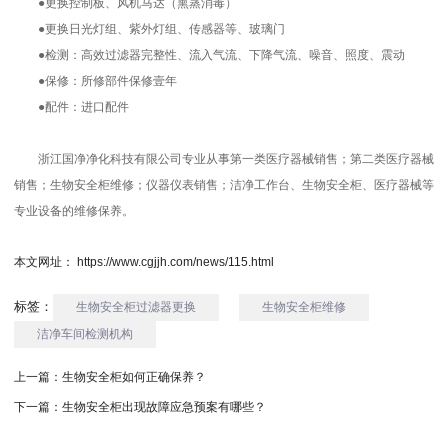
●更换控制板、风机马达（熏蒸消毒）
●更换日光灯组、紫外灯组、传感器等、玻璃门
●检测：高效过滤器完整性、流入气流、下降气流、噪音、照度、震动
●保修：所修部件保修壹年
●配件：进口配件
浙江
国净净化
科技有限公司专业从事第一类医疗器械销售；第二类医疗器械
销售；
生物安全柜维修
；仪器仪表销售；洁净工作台、生物安全柜、医疗器械等
专业设备的维修保养。
本文网址： https://www.cgjjh.com/news/115.html
标签：
生物安全柜过滤器更换
生物安全柜维修
洁净车间检测机构
上一篇：
生物安全柜如何正确保养？
下一篇：
生物安全柜出现故障应急预案有哪些？