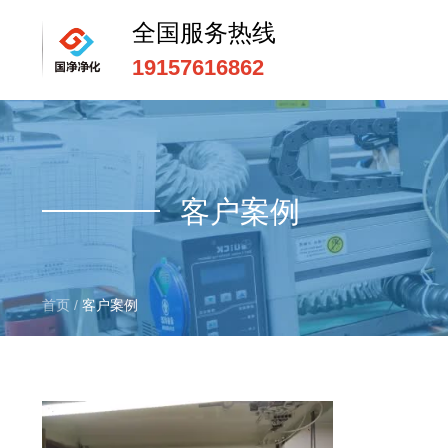
全国服务热线
19157616862
全国服务热线
15669159195
客户案例
首页
/
客户案例