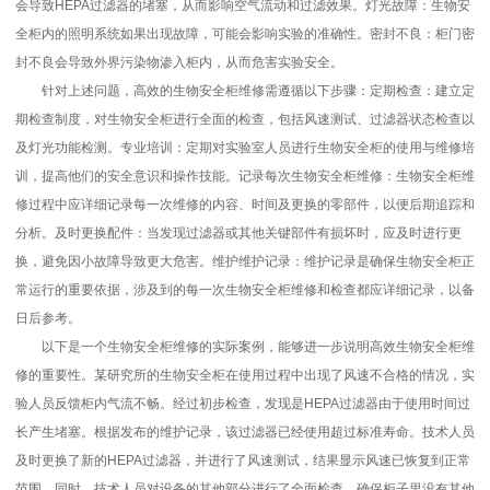
会导致HEPA过滤器的堵塞，从而影响空气流动和过滤效果。灯光故障：生物安
全柜内的照明系统如果出现故障，可能会影响实验的准确性。密封不良：柜门密
封不良会导致外界污染物渗入柜内，从而危害实验安全。
针对上述问题，高效的生物安全柜维修需遵循以下步骤：定期检查：建立定
期检查制度，对生物安全柜进行全面的检查，包括风速测试、过滤器状态检查以
及灯光功能检测。专业培训：定期对实验室人员进行生物安全柜的使用与维修培
训，提高他们的安全意识和操作技能。记录每次生物安全柜维修：生物安全柜维
修过程中应详细记录每一次维修的内容、时间及更换的零部件，以便后期追踪和
分析。及时更换配件：当发现过滤器或其他关键部件有损坏时，应及时进行更
换，避免因小故障导致更大危害。维护维护记录：维护记录是确保生物安全柜正
常运行的重要依据，涉及到的每一次生物安全柜维修和检查都应详细记录，以备
日后参考。
以下是一个生物安全柜维修的实际案例，能够进一步说明高效生物安全柜维
修的重要性。某研究所的生物安全柜在使用过程中出现了风速不合格的情况，实
验人员反馈柜内气流不畅。经过初步检查，发现是HEPA过滤器由于使用时间过
长产生堵塞。根据发布的维护记录，该过滤器已经使用超过标准寿命。技术人员
及时更换了新的HEPA过滤器，并进行了风速测试，结果显示风速已恢复到正常
范围。同时，技术人员对设备的其他部分进行了全面检查，确保柜子里没有其他