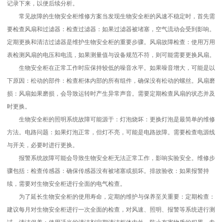
记录下来，以便后续分析。
常见故障的生物安全柜维修方案当发现生物安全柜的风速不稳定时，首先需
要检查风扇和过滤器：检查过滤器：如果过滤器被堵塞，空气流动会受到影响。
定期更换和清洁过滤器是维护生物安全柜的重要步骤。风扇故障检查：使用万用
表检测风扇的电压和电流，如果测量值与设备规范不符，则可能需要更换风扇。
生物安全柜在正常工作时应保持较低的噪音水平。如果噪音增大，可能是以
下原因：松动的部件：检查柜体内部的所有组件，确保没有松动的螺丝。风扇磨
损：风扇如果磨损，会导致运转时产生异常声音。需要定期检查风扇的状态并及
时更换。
生物安全柜的照明系统故障可能源于：灯泡烧坏：更换灯泡是最简单的维修
方法。电路问题：如果灯泡正常，但灯不亮，可能是电路故障。需要检查电源线
与开关，必要时进行更换。
报警系统故障可能会导致生物安全柜无法正常工作，影响实验安全。维修步
骤包括：检查传感器：确保传感器没有被堵塞或损坏。排故验收：如果报警持
续，需要对生物安全柜进行全面的电气检查。
为了延长生物安全柜的使用寿命，定期的维护与保养至关重要：定期检查：
建议每月对生物安全柜进行一次全面的检查，对风速、照明、报警等系统进行测