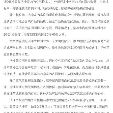
ISO标准采集洁净室内的空气样本，并分析样本中各种粒径的颗粒数量。在此过
程中，需要注意取样的时间、地点和流速，以确保检测结果的准确性。
除了颗粒物，洁净室的温度和湿度也是影响空气质量的重要因素。温度和湿
度的波动可能会影响产品的品质，甚至导致微生物的滋生。因此，在洁净室检测
过程中，温湿度的监测同样不可忽视。通常情况下，洁净室内的温度应维持在
20-24摄氏度，湿度则应控制在30%-60%之间。
微生物监测是洁净室检测中另一个关键的部分。微生物的污染可能会对产品
造成严重影响，特别是在制药行业。微生物监测通常通过两种方式进行：活性菌
监测和总菌落计数。
活性菌监测常采用培养基法，通过空气采样器在洁净室内采集空气样本，将
样本转移至培养基中培养一定时间，观察并计算细菌数量。而总菌落计数则是通
过接触法，直接让培养基与洁净室的表面接触，从而检测表面细菌。
除了空气质量和微生物外，洁净室内部表面的清洁程度也是检测的重要一
环。这通常通过用无菌棉签在表面擦拭，然后将棉签放入培养基中，培养并检测
表面细菌或颗粒物的存在。这种方法可以有效评估洁净室清洁维护的有效性。
洁净室检测的频率应根据洁净室的使用情况及行业标准进行规划。一般来
说，高等级洁净室（如ISO 5及以上）可能需要每月进行一次全面检测，而低等