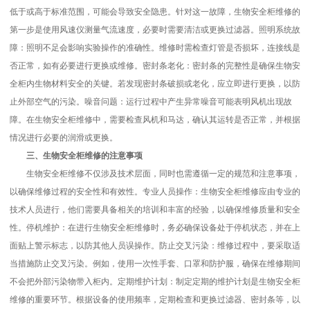
低于或高于标准范围，可能会导致安全隐患。针对这一故障，生物安全柜维修的
第一步是使用风速仪测量气流速度，必要时需要清洁或更换过滤器。照明系统故
障：照明不足会影响实验操作的准确性。维修时需检查灯管是否损坏，连接线是
否正常，如有必要进行更换或维修。密封条老化：密封条的完整性是确保生物安
全柜内生物材料安全的关键。若发现密封条破损或老化，应立即进行更换，以防
止外部空气的污染。噪音问题：运行过程中产生异常噪音可能表明风机出现故
障。在生物安全柜维修中，需要检查风机和马达，确认其运转是否正常，并根据
情况进行必要的润滑或更换。
三、生物安全柜维修的注意事项
生物安全柜维修不仅涉及技术层面，同时也需遵循一定的规范和注意事项，
以确保维修过程的安全性和有效性。专业人员操作：生物安全柜维修应由专业的
技术人员进行，他们需要具备相关的培训和丰富的经验，以确保维修质量和安全
性。停机维护：在进行生物安全柜维修时，务必确保设备处于停机状态，并在上
面贴上警示标志，以防其他人员误操作。防止交叉污染：维修过程中，要采取适
当措施防止交叉污染。例如，使用一次性手套、口罩和防护服，确保在维修期间
不会把外部污染物带入柜内。定期维护计划：制定定期的维护计划是生物安全柜
维修的重要环节。根据设备的使用频率，定期检查和更换过滤器、密封条等，以