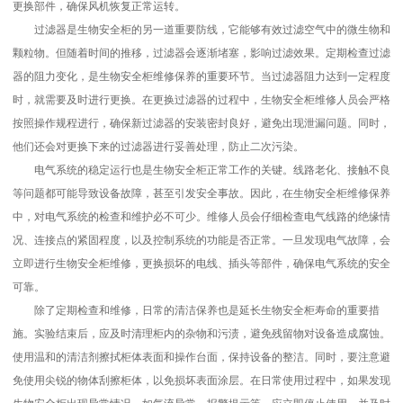
更换部件，确保风机恢复正常运转。
过滤器是生物安全柜的另一道重要防线，它能够有效过滤空气中的微生物和
颗粒物。但随着时间的推移，过滤器会逐渐堵塞，影响过滤效果。定期检查过滤
器的阻力变化，是生物安全柜维修保养的重要环节。当过滤器阻力达到一定程度
时，就需要及时进行更换。在更换过滤器的过程中，生物安全柜维修人员会严格
按照操作规程进行，确保新过滤器的安装密封良好，避免出现泄漏问题。同时，
他们还会对更换下来的过滤器进行妥善处理，防止二次污染。
电气系统的稳定运行也是生物安全柜正常工作的关键。线路老化、接触不良
等问题都可能导致设备故障，甚至引发安全事故。因此，在生物安全柜维修保养
中，对电气系统的检查和维护必不可少。维修人员会仔细检查电气线路的绝缘情
况、连接点的紧固程度，以及控制系统的功能是否正常。一旦发现电气故障，会
立即进行生物安全柜维修，更换损坏的电线、插头等部件，确保电气系统的安全
可靠。
除了定期检查和维修，日常的清洁保养也是延长生物安全柜寿命的重要措
施。实验结束后，应及时清理柜内的杂物和污渍，避免残留物对设备造成腐蚀。
使用温和的清洁剂擦拭柜体表面和操作台面，保持设备的整洁。同时，要注意避
免使用尖锐的物体刮擦柜体，以免损坏表面涂层。在日常使用过程中，如果发现