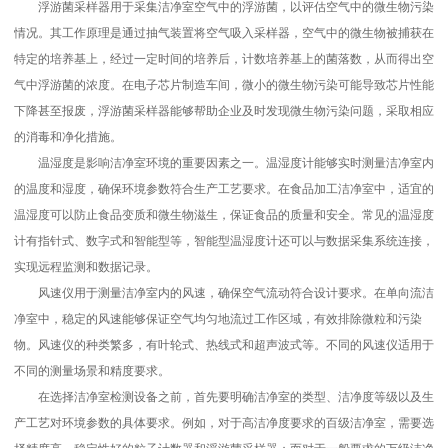
浮游菌采样器用于采集洁净室空气中的浮游菌，以评估空气中的微生物污染
情况。其工作原理是通过抽气装置将空气吸入采样器，空气中的微生物被捕获在
特定的培养基上，经过一定时间的培养后，计数培养基上的菌落数，从而得出空
气中浮游菌的浓度。在电子芯片制造车间，微小的微生物污染可能导致芯片性能
下降甚至报废，浮游菌采样器能够帮助企业及时发现微生物污染问题，采取相应
的消毒和净化措施。
温湿度是影响洁净室环境的重要因素之一。温湿度计能够实时测量洁净室内
的温度和湿度，确保环境参数符合生产工艺要求。在食品加工洁净室中，适宜的
温湿度可以防止食品变质和微生物滋生，保证食品的质量和安全。常见的温湿度
计有指针式、数字式和智能型等，智能型温湿度计还可以与数据采集系统连接，
实现远程监测和数据记录。
风速仪用于测量洁净室内的风速，确保空气流动符合设计要求。在单向流洁
净室中，稳定的风速能够保证空气均匀地流过工作区域，有效排除微粒和污染
物。风速仪的种类繁多，有叶轮式、热线式和超声波式等。不同的风速仪适用于
不同的测量场景和精度要求。
在选择洁净室检测设备之前，首先要明确洁净室的类型、洁净度等级以及生
产工艺对环境参数的具体要求。例如，对于高洁净度要求的百级洁净室，需要选