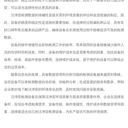
择精度高、稳定性好的粒子计数器和浮游菌采样器；而对于一般要求的万级洁净
室，可以适当选择性价比更高的设备。
洁净室检测数据的准确性直接关系到环境质量的评估和改进措施的制定。因
此，设备的精度和稳定性是选择的重要指标。应选择经过权威机构认证、具有良
好口碑和售后服务的品牌产品，确保设备在长期使用过程中能够提供可靠的检测
数据。
设备的操作便捷性会影响检测工作的效率。简单易用的设备能够减少操作人
员的培训时间和误差。同时，设备的维护成本也是需要考虑的因素，包括设备的
保养、校准、易损件更换等费用。选择维护成本低、易于维护的设备可以降低企
业的运营成本。
随着信息化的发展，具备数据管理和分析功能的检测设备越来越受到青睐。
这些设备可以将检测数据自动存储、传输和分析，生成直观的报表和图表，帮助
企业更好地了解洁净室的环境变化趋势，及时发现问题并采取措施。
洁净室检测设备在保障洁净室环境质量方面发挥着重要作用。企业在选择设
备时，应综合考虑检测需求、设备性能、操作便捷性、维护成本和数据管理等因
素，选择最适合自己的洁净室检测设备，为生产提供可靠的环境保障。