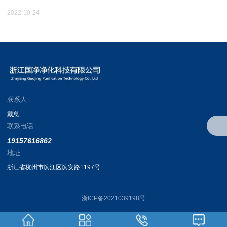
2022-10-24
20
联系人
戴总
联系电话
19157616862
地址
浙江省杭州市滨江区滨安路1197号
浙ICP备2021039198号