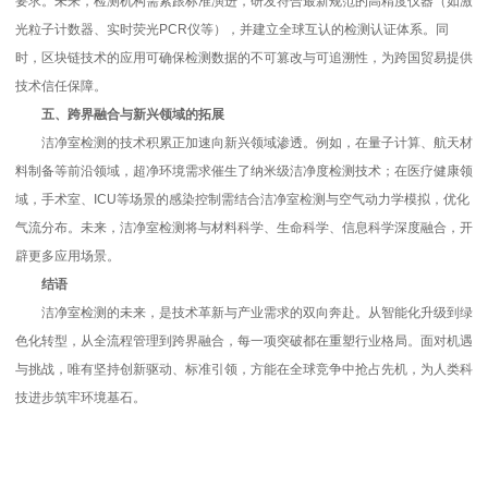
要求。未来，检测机构需紧跟标准演进，研发符合最新规范的高精度仪器（如激
光粒子计数器、实时荧光PCR仪等），并建立全球互认的检测认证体系。同
时，区块链技术的应用可确保检测数据的不可篡改与可追溯性，为跨国贸易提供
技术信任保障。
五、跨界融合与新兴领域的拓展
洁净室检测的技术积累正加速向新兴领域渗透。例如，在量子计算、航天材
料制备等前沿领域，超净环境需求催生了纳米级洁净度检测技术；在医疗健康领
域，手术室、ICU等场景的感染控制需结合洁净室检测与空气动力学模拟，优化
气流分布。未来，洁净室检测将与材料科学、生命科学、信息科学深度融合，开
辟更多应用场景。
结语
洁净室检测的未来，是技术革新与产业需求的双向奔赴。从智能化升级到绿
色化转型，从全流程管理到跨界融合，每一项突破都在重塑行业格局。面对机遇
与挑战，唯有坚持创新驱动、标准引领，方能在全球竞争中抢占先机，为人类科
技进步筑牢环境基石。