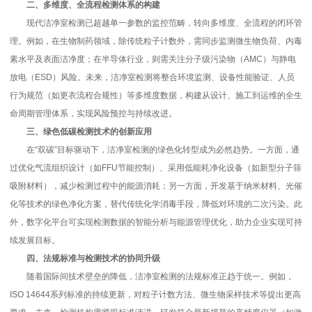
二、多维度、全流程检测体系的构建
现代洁净室检测已超越单一参数的监控范畴，转向多维度、全流程的闭环管
理。例如，在生物制药领域，除传统粒子计数外，需同步监测微生物负荷、内毒
素水平及表面洁净度；在半导体行业，则需关注分子级污染物（AMC）与静电
放电（ESD）风险。未来，洁净室检测将整合环境监测、设备性能验证、人员
行为规范（如更衣流程合规性）等多维度数据，构建从设计、施工到运维的全生
命周期管理体系，实现风险预控与持续改进。
三、绿色低碳检测技术的创新应用
在“双碳”目标驱动下，洁净室检测的绿色化转型成为必然趋势。一方面，通
过优化气流组织设计（如FFU节能控制）、采用低能耗净化设备（如新型分子筛
吸附材料），减少检测过程中的能源消耗；另一方面，开发基于纳米材料、光催
化等技术的绿色净化方案，替代传统化学消毒手段，降低对环境的二次污染。此
外，数字化平台可实现检测数据的智能分析与能源管理优化，助力企业实现可持
续发展目标。
四、法规标准与检测技术的协同升级
随着国际间技术壁垒的降低，洁净室检测的法规标准正趋于统一。例如，
ISO 14644系列标准的持续更新，对粒子计数方法、微生物采样技术等提出更高