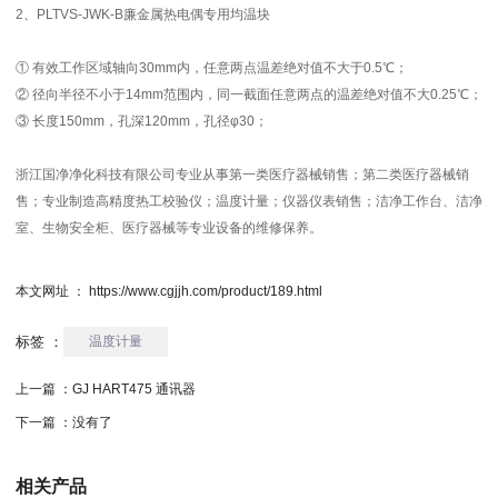
2、PLTVS-JWK-B廉金属热电偶专用均温块
① 有效工作区域轴向30mm内，任意两点温差绝对值不大于0.5℃；
② 径向半径不小于14mm范围内，同一截面任意两点的温差绝对值不大0.25℃；
③ 长度150mm，孔深120mm，孔径φ30；
浙江国净净化科技有限公司专业从事第一类医疗器械销售；第二类医疗器械销
售；专业制造高精度热工校验仪；
温度计量
；仪器仪表销售；洁净工作台、洁净
室、生物安全柜、医疗器械等专业设备的维修保养。
本文网址 ： https://www.cgjjh.com/product/189.html
标签 ：
温度计量
上一篇 ：
GJ HART475 通讯器
下一篇 ：
没有了
相关产品