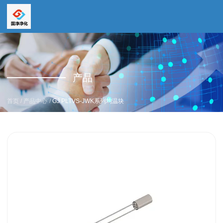
全国服务热线
全国服务热线
15669159195
产品
19157616862
/
/
首页
产品中心
GJ PLTVS-JWK系列均温块