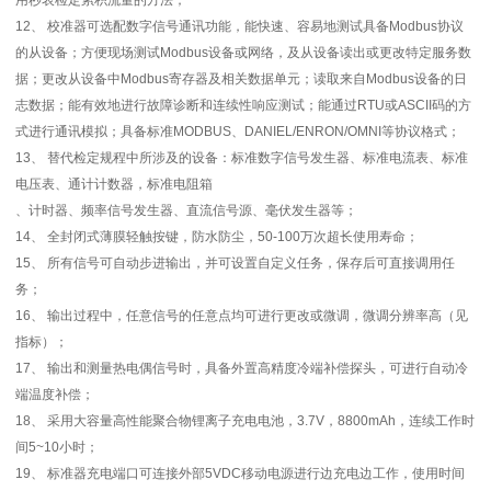
12、 校准器可选配数字信号通讯功能，能快速、容易地测试具备Modbus协议
的从设备；方便现场测试Modbus设备或网络，及从设备读出或更改特定服务数
据；更改从设备中Modbus寄存器及相关数据单元；读取来自Modbus设备的日
志数据；能有效地进行故障诊断和连续性响应测试；能通过RTU或ASCII码的方
式进行通讯模拟；具备标准MODBUS、DANIEL/ENRON/OMNI等协议格式；
13、 替代检定规程中所涉及的设备：标准数字信号发生器、标准电流表、标准
电压表、通计计数器，标准电阻箱
、计时器、频率信号发生器、直流信号源、毫伏发生器等；
14、 全封闭式薄膜轻触按键，防水防尘，50-100万次超长使用寿命；
15、 所有信号可自动步进输出，并可设置自定义任务，保存后可直接调用任
务；
16、 输出过程中，任意信号的任意点均可进行更改或微调，微调分辨率高（见
指标）；
17、 输出和测量热电偶信号时，具备外置高精度冷端补偿探头，可进行自动冷
端温度补偿；
18、 采用大容量高性能聚合物锂离子充电电池，3.7V，8800mAh，连续工作时
间5~10小时；
19、 标准器充电端口可连接外部5VDC移动电源进行边充电边工作，使用时间