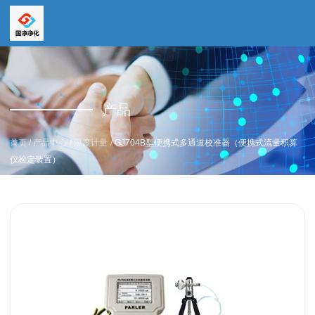
全国服务热线
全国服务热线
15669159195
产品
19157616862
/
/
/
首页
产品中心
温度计量
GJ704B型便携式多通道校准器（便携式流量积算
仪检定装置）