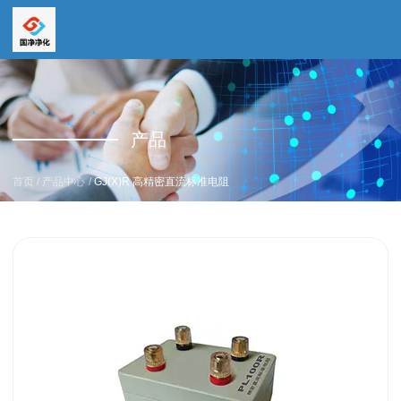
全国服务热线
全国服务热线
15669159195
产品
19157616862
/
/
首页
产品中心
GJ(X)R 高精密直流标准电阻