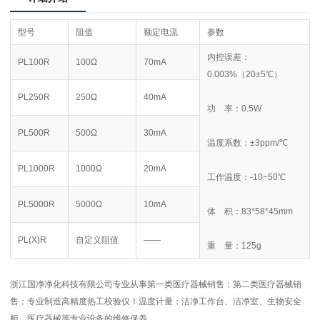
型号
阻值
额定电流
参数
内控误差：
PL100R
100Ω
70mA
0.003%（20±5℃）
PL250R
250Ω
40mA
功 率：0.5W
PL500R
500Ω
30mA
温度系数：±3ppm/℃
PL1000R
1000Ω
20mA
工作温度：-10~50℃
PL5000R
5000Ω
10mA
体 积：83*58*45mm
PL(X)R
自定义阻值
——
重 量：125g
浙江国净净化科技有限公司专业从事第一类医疗器械销售；第二类医疗器械销
售；专业制造高精度热工校验仪！
温度计量
；洁净工作台、洁净室、生物安全
柜、医疗器械等专业设备的维修保养。