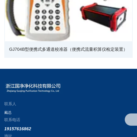
GJ704B型便携式多通道校准器（便携式流量积算仪检定装置）
联系人
戴总
联系电话
19157616862
地址