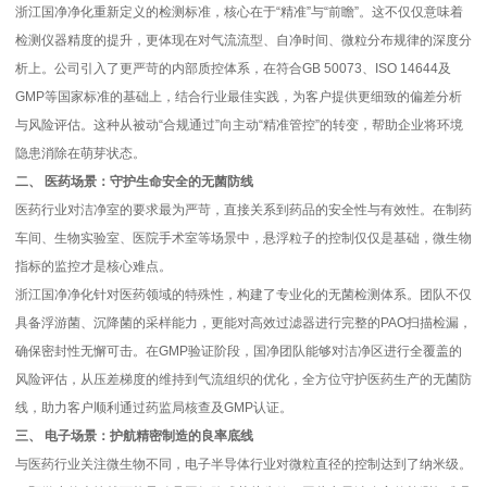
浙江国净净化重新定义的检测标准，核心在于“精准”与“前瞻”。这不仅仅意味着
检测仪器精度的提升，更体现在对气流流型、自净时间、微粒分布规律的深度分
析上。公司引入了更严苛的内部质控体系，在符合GB 50073、ISO 14644及
GMP等国家标准的基础上，结合行业最佳实践，为客户提供更细致的偏差分析
与风险评估。这种从被动“合规通过”向主动“精准管控”的转变，帮助企业将环境
隐患消除在萌芽状态。
二、 医药场景：守护生命安全的无菌防线
医药行业对洁净室的要求最为严苛，直接关系到药品的安全性与有效性。在制药
车间、生物实验室、医院手术室等场景中，悬浮粒子的控制仅仅是基础，微生物
指标的监控才是核心难点。
浙江国净净化针对医药领域的特殊性，构建了专业化的无菌检测体系。团队不仅
具备浮游菌、沉降菌的采样能力，更能对高效过滤器进行完整的PAO扫描检漏，
确保密封性无懈可击。在GMP验证阶段，国净团队能够对洁净区进行全覆盖的
风险评估，从压差梯度的维持到气流组织的优化，全方位守护医药生产的无菌防
线，助力客户顺利通过药监局核查及GMP认证。
三、 电子场景：护航精密制造的良率底线
与医药行业关注微生物不同，电子半导体行业对微粒直径的控制达到了纳米级。