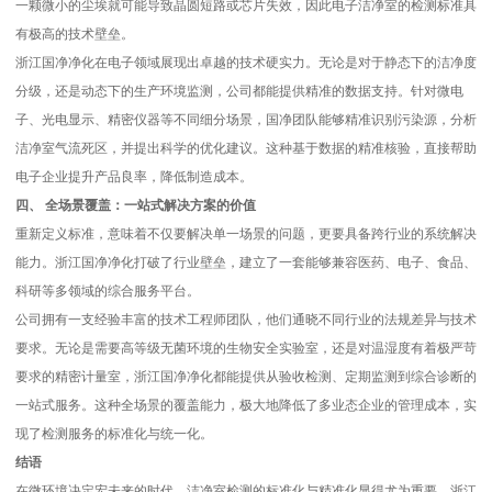
一颗微小的尘埃就可能导致晶圆短路或芯片失效，因此电子洁净室的检测标准具
有极高的技术壁垒。
浙江国净净化在电子领域展现出卓越的技术硬实力。无论是对于静态下的洁净度
分级，还是动态下的生产环境监测，公司都能提供精准的数据支持。针对微电
子、光电显示、精密仪器等不同细分场景，国净团队能够精准识别污染源，分析
洁净室气流死区，并提出科学的优化建议。这种基于数据的精准核验，直接帮助
电子企业提升产品良率，降低制造成本。
四、 全场景覆盖：一站式解决方案的价值
重新定义标准，意味着不仅要解决单一场景的问题，更要具备跨行业的系统解决
能力。浙江国净净化打破了行业壁垒，建立了一套能够兼容医药、电子、食品、
科研等多领域的综合服务平台。
公司拥有一支经验丰富的技术工程师团队，他们通晓不同行业的法规差异与技术
要求。无论是需要高等级无菌环境的生物安全实验室，还是对温湿度有着极严苛
要求的精密计量室，浙江国净净化都能提供从验收检测、定期监测到综合诊断的
一站式服务。这种全场景的覆盖能力，极大地降低了多业态企业的管理成本，实
现了检测服务的标准化与统一化。
结语
在微环境决定宏未来的时代，洁净室检测的标准化与精准化显得尤为重要。浙江