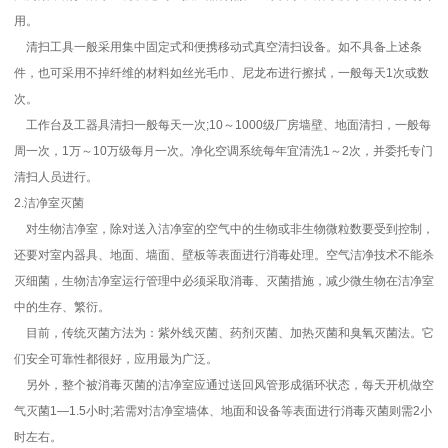
用。
清扫工具一般采用集中固定式和便携移动式真空清扫设备。如不具备上述条
件，也可采用不掉纤维的材料如丝光毛巾、尼龙布进行擦拭，一般每天1次或数
次。
工作台及工器具清扫一般每天一次;10～1000级厂房墙壁、地面清扫，一般每
周一次，1万～10万级每月一次。净化空调系统每年宜清洗1～2次，并委托专门
清扫人员进行。
2.洁净室灭菌
对生物洁净室，除对送入洁净室的空气中的生物或非生物微粒数要受到控制，
还要对室内器具、地面、墙面、壁板等表面进行消毒处理。空气洁净技术不能杀
灭细菌，生物洁净室运行管理中必须采取消毒、灭菌措施，减少微生物在洁净室
中的生存、繁衍。
目前，传统灭菌方法为：紫外线灭菌、药剂灭菌、加热灭菌和臭氧灭菌法。它
们安全可靠性都很好，应用最为广泛。
另外，整个被消毒灭菌的洁净室应通过送回风管形成循环状态，每天开机做空
气灭菌1—1.5小时;若需对洁净室墙体、地面和设备等表面进行消毒灭菌则需2小
时左右。