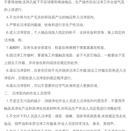
不要堆放物;送风孔板下不应堵塞和堆放物品，生产操作应在洁净工作台或气流
的上游进行。
⒋不允许将与生产无关的和容易产尘的物品带入洁净室内。
⒌严禁在洁净室内吸烟、饮食和进行非生产性活动。
⒍进入洁净室前，个人物品须放入指定的柜子，去掉化妆和首饰，换上指定的
洁净服、鞋。
⒎戴帽时，应将头发全部遮住，鞋套应将裤脚下摆紧紧裹在鞋套。
⒏脱洁净工作服时，要避免工作服触及地面、桌子与其它物品，一般要由下至
上脱去工作服，并存放在柜内或挂在规定的处所。
⒐退出洁净室时，在更衣区前不允许脱掉洁净工作服;脱去工作服后若再进入洁
净室内，仍需按进入洁净室的规定顺序进行。
⒑退出洁净室时，可以不需要经过空气吹淋而进入更换区域。
二、 洁净室内的作业人员管理
⒈手是交叉污染的媒介，润德净化作业人员进入洁净室内均需洗手，不要用手
触及高净化产品和高净化包装材料等;对药品生产作业人员还需进行消毒处理。
⒉不允许下列人员进入洁净室：感冒、咳嗽、湿疹等疾病患者;未按规定洗去化
妆品、指甲油和未穿洁净工作服者;作业人员宜经常洗头、换衣、剪指甲。