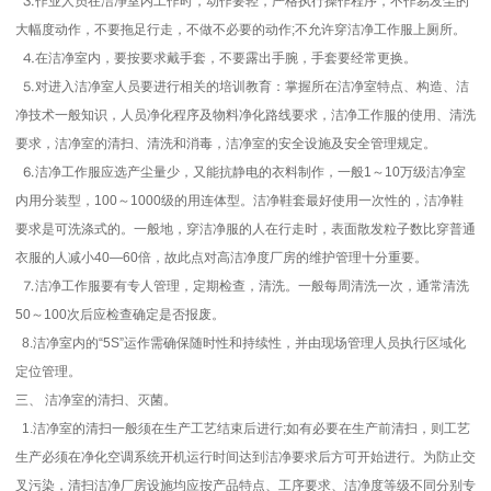
⒊作业人员在洁净室内工作时，动作要轻，严格执行操作程序，不作易发尘的
大幅度动作，不要拖足行走，不做不必要的动作;不允许穿洁净工作服上厕所。
⒋在洁净室内，要按要求戴手套，不要露出手腕，手套要经常更换。
⒌对进入洁净室人员要进行相关的培训教育：掌握所在洁净室特点、构造、洁
净技术一般知识，人员净化程序及物料净化路线要求，洁净工作服的使用、清洗
要求，洁净室的清扫、清洗和消毒，洁净室的安全设施及安全管理规定。
⒍洁净工作服应选产尘量少，又能抗静电的衣料制作，一般1～10万级洁净室
内用分装型，100～1000级的用连体型。洁净鞋套最好使用一次性的，洁净鞋
要求是可洗涤式的。一般地，穿洁净服的人在行走时，表面散发粒子数比穿普通
衣服的人减小40—60倍，故此点对高洁净度厂房的维护管理十分重要。
⒎洁净工作服要有专人管理，定期检查，清洗。一般每周清洗一次，通常清洗
50～100次后应检查确定是否报废。
8.洁净室内的“5S”运作需确保随时性和持续性，并由现场管理人员执行区域化
定位管理。
三、 洁净室的清扫、灭菌。
1.洁净室的清扫一般须在生产工艺结束后进行;如有必要在生产前清扫，则工艺
生产必须在净化空调系统开机运行时间达到洁净要求后方可开始进行。为防止交
叉污染，清扫洁净厂房设施均应按产品特点、工序要求、洁净度等级不同分别专