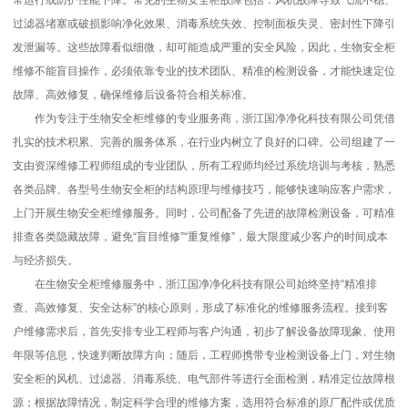
常运行或防护性能下降。常见的生物安全柜故障包括：风机故障导致气流不稳、
过滤器堵塞或破损影响净化效果、消毒系统失效、控制面板失灵、密封性下降引
发泄漏等。这些故障看似细微，却可能造成严重的安全风险，因此，生物安全柜
维修不能盲目操作，必须依靠专业的技术团队、精准的检测设备，才能快速定位
故障、高效修复，确保维修后设备符合相关标准。
作为专注于生物安全柜维修的专业服务商，浙江国净净化科技有限公司凭借
扎实的技术积累、完善的服务体系，在行业内树立了良好的口碑。公司组建了一
支由资深维修工程师组成的专业团队，所有工程师均经过系统培训与考核，熟悉
各类品牌、各型号生物安全柜的结构原理与维修技巧，能够快速响应客户需求，
上门开展生物安全柜维修服务。同时，公司配备了先进的故障检测设备，可精准
排查各类隐藏故障，避免“盲目维修”“重复维修”，最大限度减少客户的时间成本
与经济损失。
在生物安全柜维修服务中，浙江国净净化科技有限公司始终坚持“精准排
查、高效修复、安全达标”的核心原则，形成了标准化的维修服务流程。接到客
户维修需求后，首先安排专业工程师与客户沟通，初步了解设备故障现象、使用
年限等信息，快速判断故障方向；随后，工程师携带专业检测设备上门，对生物
安全柜的风机、过滤器、消毒系统、电气部件等进行全面检测，精准定位故障根
源；根据故障情况，制定科学合理的维修方案，选用符合标准的原厂配件或优质