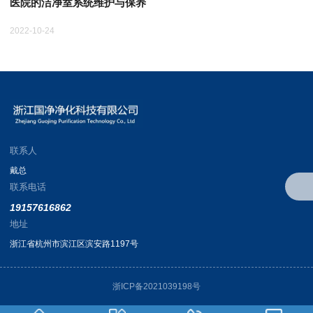
医院的洁净室系统维护与保养
2022-10-24
20
联系人
戴总
联系电话
19157616862
地址
浙江省杭州市滨江区滨安路1197号
浙ICP备2021039198号