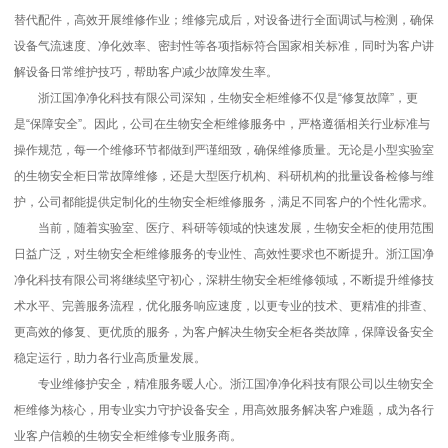
替代配件，高效开展维修作业；维修完成后，对设备进行全面调试与检测，确保
设备气流速度、净化效率、密封性等各项指标符合国家相关标准，同时为客户讲
解设备日常维护技巧，帮助客户减少故障发生率。
浙江国净净化科技有限公司深知，生物安全柜维修不仅是“修复故障”，更
是“保障安全”。因此，公司在生物安全柜维修服务中，严格遵循相关行业标准与
操作规范，每一个维修环节都做到严谨细致，确保维修质量。无论是小型实验室
的生物安全柜日常故障维修，还是大型医疗机构、科研机构的批量设备检修与维
护，公司都能提供定制化的生物安全柜维修服务，满足不同客户的个性化需求。
当前，随着实验室、医疗、科研等领域的快速发展，生物安全柜的使用范围
日益广泛，对生物安全柜维修服务的专业性、高效性要求也不断提升。浙江国净
净化科技有限公司将继续坚守初心，深耕生物安全柜维修领域，不断提升维修技
术水平、完善服务流程，优化服务响应速度，以更专业的技术、更精准的排查、
更高效的修复、更优质的服务，为客户解决生物安全柜各类故障，保障设备安全
稳定运行，助力各行业高质量发展。
专业维修护安全，精准服务暖人心。浙江国净净化科技有限公司以生物安全
柜维修为核心，用专业实力守护设备安全，用高效服务解决客户难题，成为各行
业客户信赖的生物安全柜维修专业服务商。