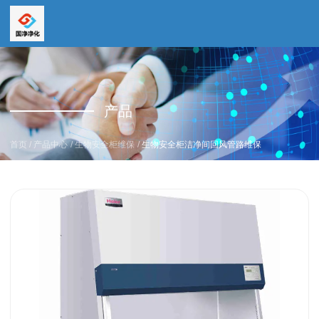
全国服务热线
全国服务热线
15669159195
产品
19157616862
/
/
/
首页
产品中心
生物安全柜维保
生物安全柜洁净间回风管路维保