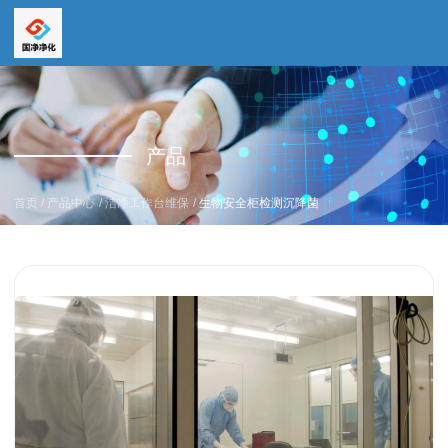
全国服务热线
全国服务热线
15669159195
产品
19157616862
/
/
/
首页
产品中心
洁净工作台维保
生物安全柜检测沉降菌